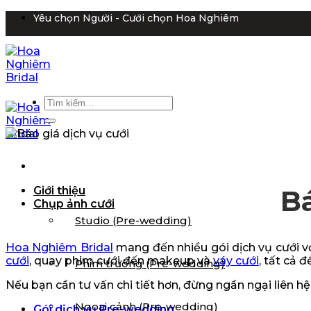
Bỏ
Yêu chọn Người - Cưới chọn Hoa Nghiêm
qua
nội
dung
Tìm
kiếm:
Giới thiệu
Bá
Chụp ảnh cưới
Studio (Pre-wedding)
Hoa Nghiêm Bridal
mang đến nhiều gói dịch vụ cưới v
cưới
, quay phim cưới đến makeup và
váy cưới
, tất cả 
Phim trường (Pre-wedding)
Nếu bạn cần tư vấn chi tiết hơn, đừng ngần ngại liên hệ
Ngoại cảnh (Pre-wedding)
Gói dịch vụ Pre-wedding