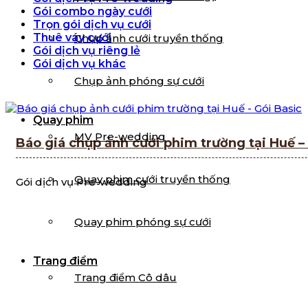
Gói combo ngày cưới
Trọn gói dịch vụ cưới
Thuê váy cưới
Chụp ảnh cưới truyền thống
Gói dịch vụ riêng lẻ
Gói dịch vụ khác
Chụp ảnh phóng sự cưới
Quay phim
MV Pre-wedding
Báo giá chụp ảnh cưới phim trường tại Huế –
Quay phim cưới truyền thống
Gói dịch vụ Pre-wedding
Quay phim phóng sự cưới
Trang điểm
Trang điểm Cô dâu