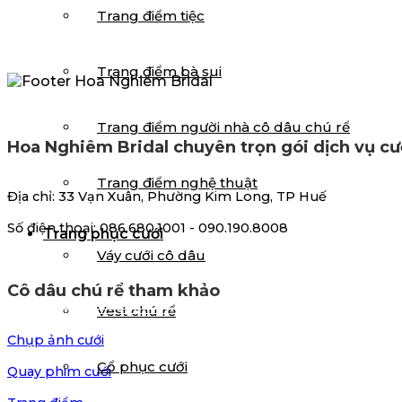
Trang điểm tiệc
Trang điểm bà sui
Trang điểm người nhà cô dâu chú rể
Hoa Nghiêm Bridal chuyên trọn gói dịch vụ cư
Trang điểm nghệ thuật
Địa chỉ: 33 Vạn Xuân, Phường Kim Long, TP Huế
Số điện thoại: 086.680.1001 - 090.190.8008
Trang phục cưới
Váy cưới cô dâu
Cô dâu chú rể tham khảo
Vest chú rể
Chụp ảnh cưới
Cổ phục cưới
Quay phim cưới