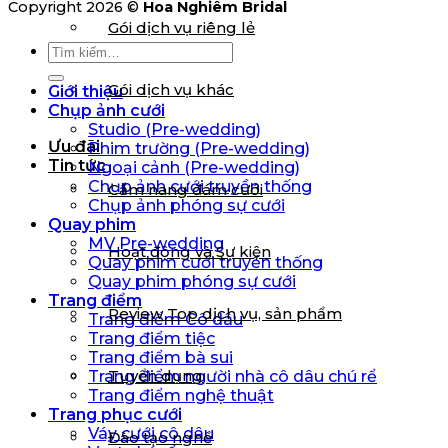
Copyright 2026 ©
Hoa Nghiêm Bridal
Gói dịch vụ riêng lẻ
Tìm
kiếm:
Gói dịch vụ khác
Giới thiệu
Chụp ảnh cưới
Studio (Pre-wedding)
Ưu đãi
Phim trường (Pre-wedding)
Tin tức
Ngoại cảnh (Pre-wedding)
Chụp ảnh cưới truyền thống
Cẩm nang đám cưới
Chụp ảnh phóng sự cưới
Quay phim
MV Pre-wedding
Hoạt động và Sự kiện
Quay phim cưới truyền thống
Quay phim phóng sự cưới
Trang điểm
Review Top dịch vụ, sản phẩm
Trang điểm Cô dâu
Trang điểm tiệc
Trang điểm bà sui
Tuyển dụng
Trang điểm người nhà cô dâu chú rể
Trang điểm nghệ thuật
Trang phục cưới
Váy cưới cô dâu
Đào tạo nghề