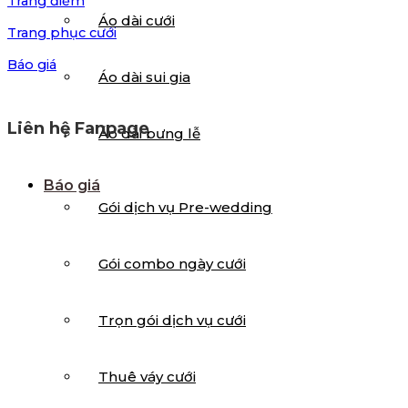
Trang điểm
Áo dài cưới
Trang phục cưới
Báo giá
Áo dài sui gia
Liên hệ Fanpage
Áo dài bưng lễ
Báo giá
Gói dịch vụ Pre-wedding
Gói combo ngày cưới
Trọn gói dịch vụ cưới
Thuê váy cưới