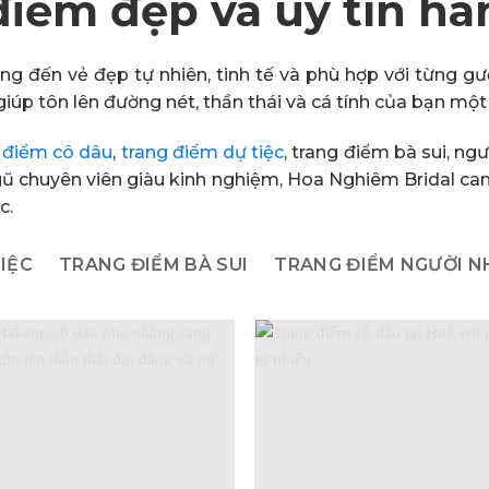
 điểm đẹp và uy tín hà
g đến vẻ đẹp tự nhiên, tinh tế và phù hợp với từng 
giúp tôn lên đường nét, thần thái và cá tính của bạn một
 điểm cô dâu
,
trang điểm dự tiệc
, trang điểm bà sui, n
 ngũ chuyên viên giàu kinh nghiệm, Hoa Nghiêm Bridal c
c.
IỆC
TRANG ĐIỂM BÀ SUI
TRANG ĐIỂM NGƯỜI N