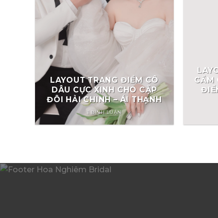
LAY
LAYOUT TRANG ĐIỂM CÔ
CẨM 
DÂU CỰC XINH CHO CẶP
ĐIỂ
ĐÔI HẢI CHINH – ÁI THẠNH
1 BÌNH LUẬN