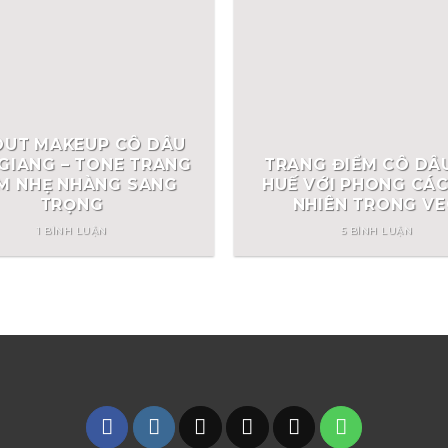
OUT MAKEUP CÔ DÂU
GIANG – TONE TRANG
TRANG ĐIỂM CÔ DÂU
M NHẸ NHÀNG SANG
HUẾ VỚI PHONG CÁC
TRỌNG
NHIÊN TRONG V
1 BÌNH LUẬN
5 BÌNH LUẬN