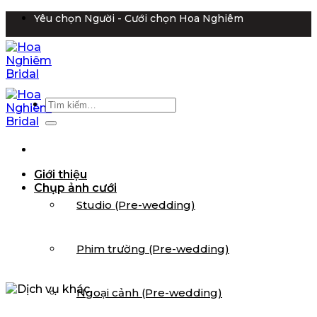
Bỏ
Yêu chọn Người - Cưới chọn Hoa Nghiêm
qua
nội
dung
Tìm
kiếm:
Giới thiệu
Chụp ảnh cưới
Studio (Pre-wedding)
Phim trường (Pre-wedding)
Ngoại cảnh (Pre-wedding)