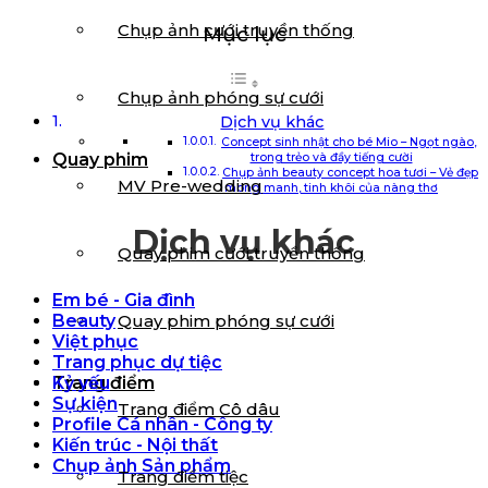
Chụp ảnh cưới truyền thống
Mục lục
Chụp ảnh phóng sự cưới
Dịch vụ khác
Concept sinh nhật cho bé Mio – Ngọt ngào,
Quay phim
trong trẻo và đầy tiếng cười
Chụp ảnh beauty concept hoa tươi – Vẻ đẹp
MV Pre-wedding
mong manh, tinh khôi của nàng thơ
Dịch vụ khác
Quay phim cưới truyền thống
Em bé - Gia đình
Quay phim phóng sự cưới
Beauty
Việt phục
Trang phục dự tiệc
Trang điểm
Kỷ yếu
Sự kiện
Trang điểm Cô dâu
Profile Cá nhân - Công ty
Kiến trúc - Nội thất
Chụp ảnh Sản phẩm
Trang điểm tiệc