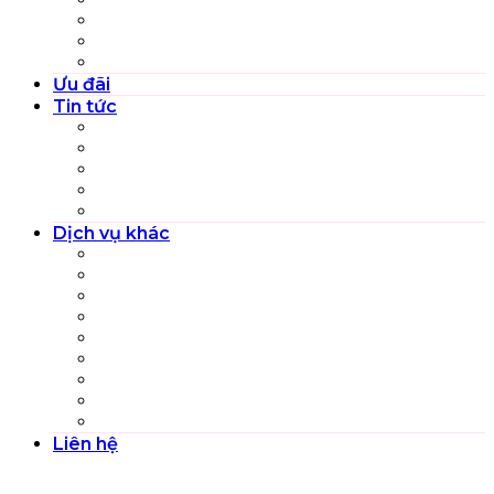
Thuê váy cưới
Gói dịch vụ riêng lẻ
Gói dịch vụ khác
Ưu đãi
Tin tức
Cẩm nang đám cưới
Hoạt động và Sự kiện
Review Top dịch vụ, sản phẩm
Tuyển dụng
Đào tạo nghề
Dịch vụ khác
Chụp ảnh em bé và gia đình
Chụp ảnh Beauty
Dịch vụ trọn gói Việt phục
Trang phục dự tiệc
Chụp ảnh và quay phim Kỷ Yếu
Chụp ảnh và quay phim Sự kiện
Profile Cá nhân – Công ty
Kiến trúc – Nội thất
Chụp ảnh Sản phẩm
Liên hệ