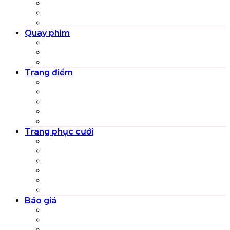
Ngoại cảnh (Pre-wedding)
Chụp ảnh cưới truyền thống
Chụp ảnh phóng sự cưới
Quay phim
MV Pre-wedding
Quay phim cưới truyền thống
Quay phim phóng sự cưới
Trang điểm
Trang điểm Cô dâu
Trang điểm tiệc
Trang điểm bà sui
Trang điểm người nhà cô dâu chú rể
Trang điểm nghệ thuật
Trang phục cưới
Váy cưới cô dâu
Vest chú rể
Cổ phục cưới
Áo dài cưới
Áo dài sui gia
Áo dài bưng lễ
Báo giá
Gói dịch vụ Pre-wedding
Gói combo ngày cưới
Trọn gói dịch vụ cưới