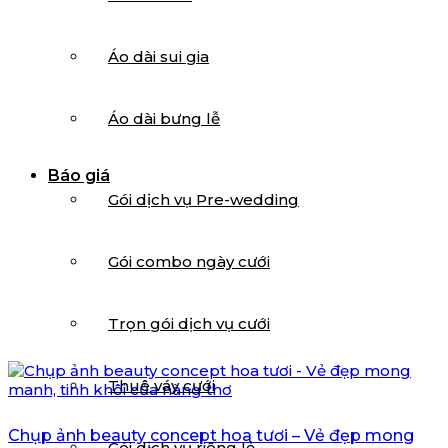
Áo dài sui gia
Áo dài bưng lễ
Báo giá
Gói dịch vụ Pre-wedding
Gói combo ngày cưới
Trọn gói dịch vụ cưới
Thuê váy cưới
Chụp ảnh beauty concept hoa tươi – Vẻ đẹp mong
Gói dịch vụ riêng lẻ