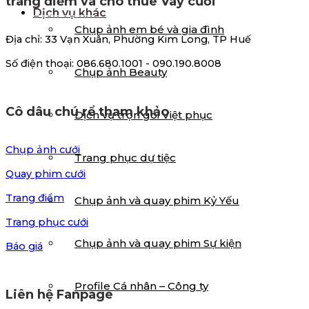
trang điểm và cho thuê Váy cưới
Dịch vụ khác
Chụp ảnh em bé và gia đình
Địa chỉ: 33 Vạn Xuân, Phường Kim Long, TP Huế
Số điện thoại: 086.680.1001 - 090.190.8008
Chụp ảnh Beauty
Cô dâu chú rể tham khảo
Dịch vụ trọn gói Việt phục
Chụp ảnh cưới
Trang phục dự tiệc
Quay phim cưới
Trang điểm
Chụp ảnh và quay phim Kỷ Yếu
Trang phục cưới
Chụp ảnh và quay phim Sự kiện
Báo giá
Profile Cá nhân – Công ty
Liên hệ Fanpage