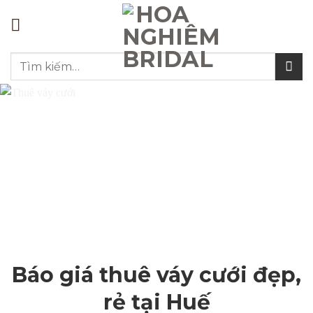
Bỏ
qua
nội
Tìm
dung
kiếm:
Báo giá thuê váy cưới đẹp,
rẻ tại Huế