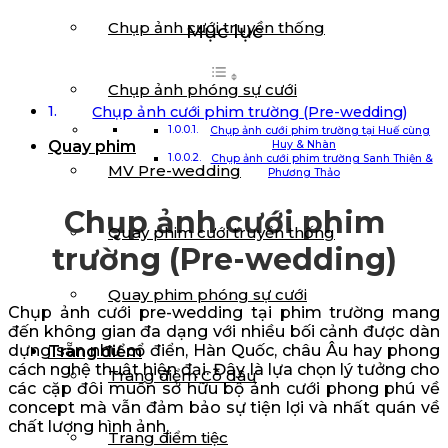
Chụp ảnh cưới truyền thống
Mục lục
Chụp ảnh phóng sự cưới
Chụp ảnh cưới phim trường (Pre-wedding)
Chụp ảnh cưới phim trường tại Huế cùng
Quay phim
Huy & Nhàn
Chụp ảnh cưới phim trường Sanh Thiện &
MV Pre-wedding
Phương Thảo
Chụp ảnh cưới phim
Quay phim cưới truyền thống
trường (Pre-wedding)
Quay phim phóng sự cưới
Chụp ảnh cưới pre-wedding tại phim trường mang
đến không gian đa dạng với nhiều bối cảnh được dàn
dựng sẵn như cổ điển, Hàn Quốc, châu Âu hay phong
Trang điểm
cách nghệ thuật hiện đại. Đây là lựa chọn lý tưởng cho
Trang điểm Cô dâu
các cặp đôi muốn sở hữu bộ ảnh cưới phong phú về
concept mà vẫn đảm bảo sự tiện lợi và nhất quán về
chất lượng hình ảnh.
Trang điểm tiệc