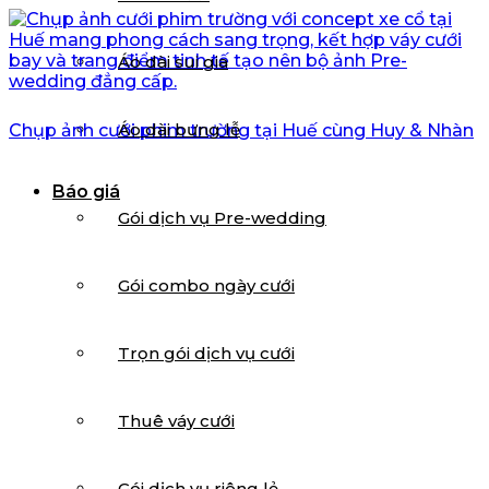
Áo dài sui gia
Áo dài bưng lễ
Chụp ảnh cưới phim trường tại Huế cùng Huy & Nhàn
Báo giá
Gói dịch vụ Pre-wedding
Gói combo ngày cưới
Trọn gói dịch vụ cưới
Thuê váy cưới
Gói dịch vụ riêng lẻ