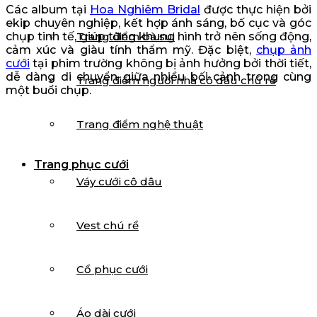
Các album tại
Hoa Nghiêm Bridal
được thực hiện bởi
ekip chuyên nghiệp, kết hợp ánh sáng, bố cục và góc
Trang điểm bà sui
chụp tinh tế, giúp từng khung hình trở nên sống động,
cảm xúc và giàu tính thẩm mỹ. Đặc biệt,
chụp ảnh
cưới
tại phim trường không bị ảnh hưởng bởi thời tiết,
dễ dàng di chuyển giữa nhiều bối cảnh trong cùng
Trang điểm người nhà cô dâu chú rể
một buổi chụp.
Trang điểm nghệ thuật
Trang phục cưới
Váy cưới cô dâu
Vest chú rể
Cổ phục cưới
Áo dài cưới