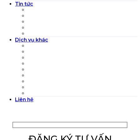
Tin tức
Cẩm nang đám cưới
Hoạt động và Sự kiện
Review Top dịch vụ, sản phẩm
Tuyển dụng
Đào tạo nghề
Dịch vụ khác
Chụp ảnh em bé và gia đình
Chụp ảnh Beauty
Dịch vụ trọn gói Việt phục
Trang phục dự tiệc
Chụp ảnh và quay phim Kỷ Yếu
Chụp ảnh và quay phim Sự kiện
Profile Cá nhân – Công ty
Kiến trúc – Nội thất
Chụp ảnh Sản phẩm
Liên hệ
ĐĂNG KÝ TƯ VẤN