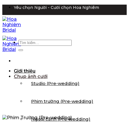
Bỏ
Yêu chọn Người - Cưới chọn Hoa Nghiêm
qua
nội
dung
Tìm
kiếm:
Giới thiệu
Chụp ảnh cưới
Studio (Pre-wedding)
Phim trường (Pre-wedding)
Ngoại cảnh (Pre-wedding)