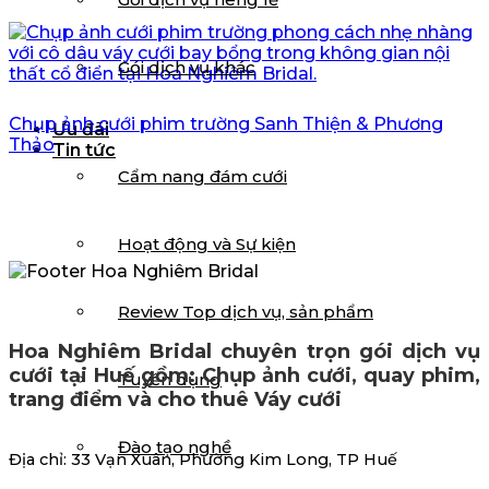
Gói dịch vụ khác
Chụp ảnh cưới phim trường Sanh Thiện & Phương
Ưu đãi
Thảo
Tin tức
Cẩm nang đám cưới
Hoạt động và Sự kiện
Review Top dịch vụ, sản phẩm
Hoa Nghiêm Bridal chuyên trọn gói dịch vụ
cưới tại Huế gồm: Chụp ảnh cưới, quay phim,
Tuyển dụng
trang điểm và cho thuê Váy cưới
Đào tạo nghề
Địa chỉ: 33 Vạn Xuân, Phường Kim Long, TP Huế