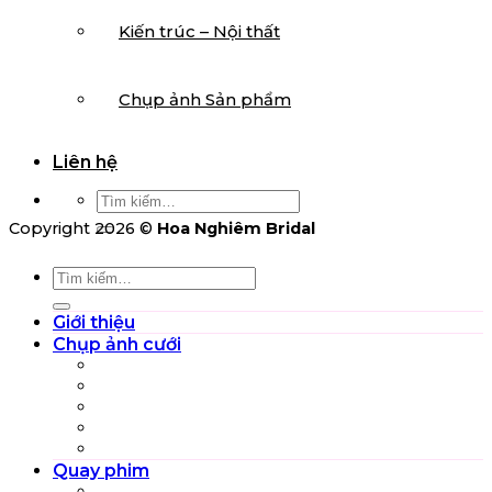
Kiến trúc – Nội thất
Chụp ảnh Sản phẩm
Liên hệ
Tìm
kiếm:
Copyright 2026 ©
Hoa Nghiêm Bridal
Tìm
kiếm:
Giới thiệu
Chụp ảnh cưới
Studio (Pre-wedding)
Phim trường (Pre-wedding)
Ngoại cảnh (Pre-wedding)
Chụp ảnh cưới truyền thống
Chụp ảnh phóng sự cưới
Quay phim
MV Pre-wedding