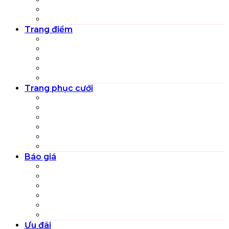
Quay phim cưới truyền thống
Quay phim phóng sự cưới
Trang điểm
Trang điểm Cô dâu
Trang điểm tiệc
Trang điểm bà sui
Trang điểm người nhà cô dâu chú rể
Trang điểm nghệ thuật
Trang phục cưới
Váy cưới cô dâu
Vest chú rể
Cổ phục cưới
Áo dài cưới
Áo dài sui gia
Áo dài bưng lễ
Báo giá
Gói dịch vụ Pre-wedding
Gói combo ngày cưới
Trọn gói dịch vụ cưới
Thuê váy cưới
Gói dịch vụ riêng lẻ
Gói dịch vụ khác
Ưu đãi