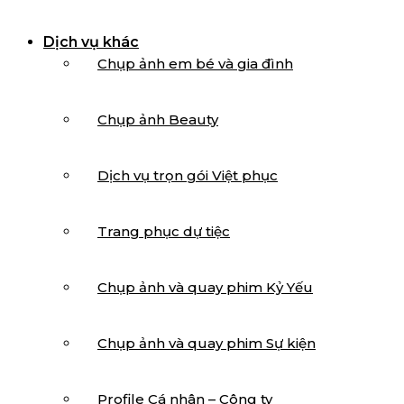
Dịch vụ khác
Chụp ảnh em bé và gia đình
Chụp ảnh Beauty
Dịch vụ trọn gói Việt phục
Trang phục dự tiệc
Chụp ảnh và quay phim Kỷ Yếu
Chụp ảnh và quay phim Sự kiện
Profile Cá nhân – Công ty