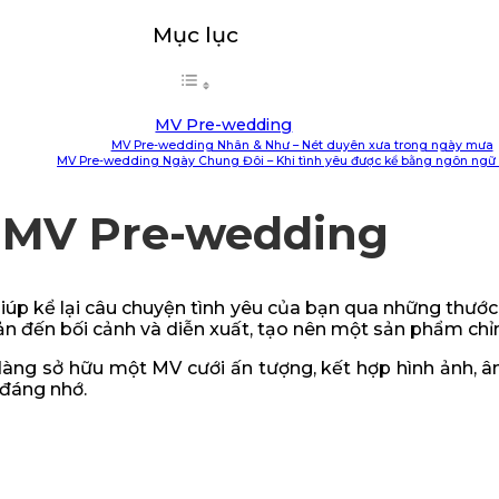
Mục lục
MV Pre-wedding
MV Pre-wedding Nhân & Như – Nét duyên xưa trong ngày mưa
MV Pre-wedding Ngày Chung Đôi – Khi tình yêu được kể bằng ngôn ngữ 
MV Pre-wedding
úp kể lại câu chuyện tình yêu của bạn qua những thước
ản đến bối cảnh và diễn xuất, tạo nên một sản phẩm chỉn
dàng sở hữu một MV cưới ấn tượng, kết hợp hình ảnh, 
 đáng nhớ.