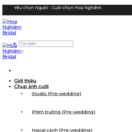
Bỏ
Yêu chọn Người - Cưới chọn Hoa Nghiêm
qua
nội
dung
Tìm
kiếm:
Giới thiệu
Chụp ảnh cưới
Studio (Pre-wedding)
Phim trường (Pre-wedding)
Ngoại cảnh (Pre-wedding)