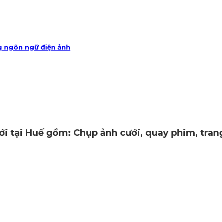
g ngôn ngữ điện ảnh
ới tại Huế gồm: Chụp ảnh cưới, quay phim, tran