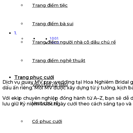
Trang điểm tiệc
Trang điểm bà sui
Trang điểm người nhà cô dâu chú rể
Trang điểm nghệ thuật
Trang phục cưới
Dịch vụ quay MV pre-wedding tại Hoa Nghiêm Bridal gi
Váy cưới cô dâu
dấu ấn riêng. Mỗi MV được xây dựng từ ý tưởng, kịch b
Với ekip chuyên nghiệp đồng hành từ A–Z, bạn sẽ dễ 
Vest chú rể
lưu giữ kỷ niệm trước ngày cưới theo cách sáng tạo và
Cổ phục cưới