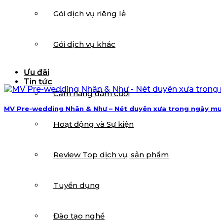
Gói dịch vụ riêng lẻ
Gói dịch vụ khác
Ưu đãi
Tin tức
Cẩm nang đám cưới
MV Pre-wedding Nhân & Như – Nét duyên xưa trong ngày m
Hoạt động và Sự kiện
Review Top dịch vụ, sản phẩm
Tuyển dụng
Đào tạo nghề