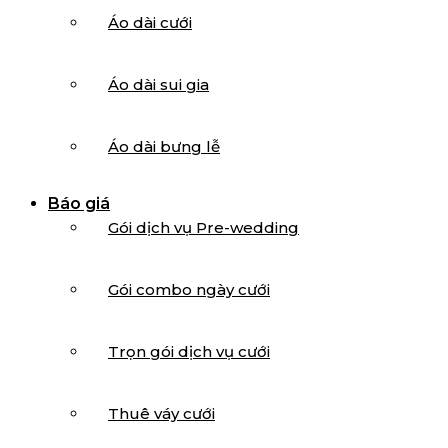
Áo dài cưới
Áo dài sui gia
Áo dài bưng lễ
Báo giá
Gói dịch vụ Pre-wedding
Gói combo ngày cưới
Trọn gói dịch vụ cưới
Thuê váy cưới