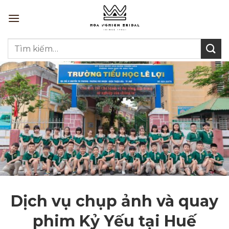
Bỏ
qua
nội
Tìm
dung
kiếm:
Dịch vụ chụp ảnh và quay
phim Kỷ Yếu tại Huế