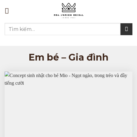
Bỏ
qua
nội
Tìm
dung
kiếm:
Em bé – Gia đình