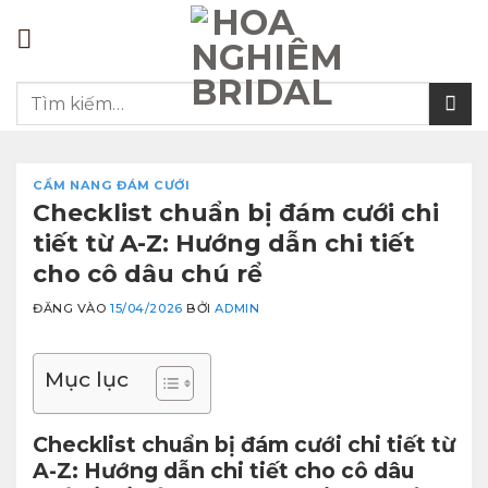
Bỏ
qua
nội
Tìm
dung
kiếm:
CẨM NANG ĐÁM CƯỚI
Checklist chuẩn bị đám cưới chi
tiết từ A-Z: Hướng dẫn chi tiết
cho cô dâu chú rể
ĐĂNG VÀO
15/04/2026
BỞI
ADMIN
Mục lục
Checklist chuẩn bị đám cưới chi tiết từ
A-Z: Hướng dẫn chi tiết cho cô dâu