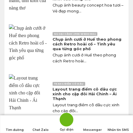
Chụp ảnh beauty concept hoa tươi –
Vẻ đẹp mong...
NGOẠI CẢNH (PRE-WEDDING)
Chụp ảnh cưới ở Huế theo phong
cách Retro hoài cổ – Tình yêu
qua từng góc phố
Chụp ảnh cưới ở Huế theo phong
cách Retro hoài...
TRANG ĐIỂM CÔ DÂU
Layout trang điểm cô dâu cực
xinh cho cặp đôi Hải Chinh – Ái
Thạnh
Layout trang điểm cô dâu cực xinh
cho cặp đôi...
Gọi điện
Tìm đường
Chat Zalo
Messenger
Nhắn tin SMS