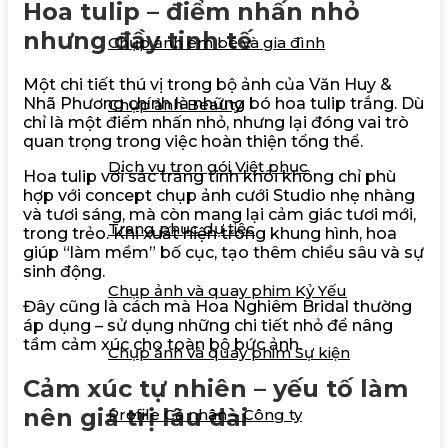
Hoa tulip – điểm nhấn nhỏ
Dịch vụ khác
nhưng đầy tinh tế
Chụp ảnh em bé và gia đình
Một chi tiết thú vị trong bộ ảnh của Văn Huy &
Nhã Phương chính là những bó hoa tulip trắng. Dù
Chụp ảnh Beauty
chỉ là một điểm nhấn nhỏ, nhưng lại đóng vai trò
quan trọng trong việc hoàn thiện tổng thể.
Dịch vụ trọn gói Việt phục
Hoa tulip với sắc trắng tinh khôi không chỉ phù
hợp với concept chụp ảnh cưới Studio nhẹ nhàng
và tươi sáng, mà còn mang lại cảm giác tươi mới,
Trang phục dự tiệc
trong trẻo. Khi xuất hiện trong khung hình, hoa
giúp “làm mềm” bố cục, tạo thêm chiều sâu và sự
sinh động.
Chụp ảnh và quay phim Kỷ Yếu
Đây cũng là cách mà Hoa Nghiêm Bridal thường
áp dụng – sử dụng những chi tiết nhỏ để nâng
tầm cảm xúc cho toàn bộ bức ảnh.
Chụp ảnh và quay phim Sự kiện
Cảm xúc tự nhiên – yếu tố làm
nên giá trị lâu dài
Profile Cá nhân – Công ty