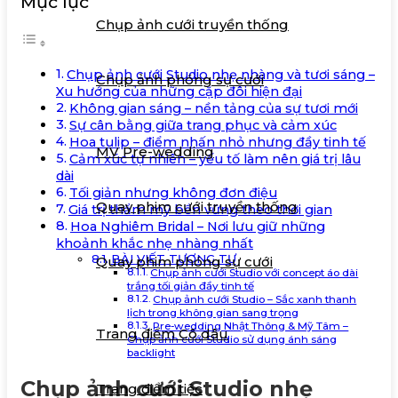
Mục lục
Chụp ảnh cưới truyền thống
Chụp ảnh cưới Studio nhẹ nhàng và tươi sáng –
Chụp ảnh phóng sự cưới
Xu hướng của những cặp đôi hiện đại
Không gian sáng – nền tảng của sự tươi mới
Sự cân bằng giữa trang phục và cảm xúc
Quay phim
Hoa tulip – điểm nhấn nhỏ nhưng đầy tinh tế
MV Pre-wedding
Cảm xúc tự nhiên – yếu tố làm nên giá trị lâu
dài
Tối giản nhưng không đơn điệu
Quay phim cưới truyền thống
Giá trị thẩm mỹ bền vững theo thời gian
Hoa Nghiêm Bridal – Nơi lưu giữ những
khoảnh khắc nhẹ nhàng nhất
BÀI VIẾT TƯƠNG TỰ
Quay phim phóng sự cưới
Chụp ảnh cưới Studio với concept áo dài
trắng tối giản đầy tinh tế
Chụp ảnh cưới Studio – Sắc xanh thanh
Trang điểm
lịch trong không gian sang trọng
Pre-wedding Nhật Thông & Mỹ Tâm –
Trang điểm Cô dâu
Chụp ảnh cưới Studio sử dụng ánh sáng
backlight
Chụp ảnh cưới Studio nhẹ
Trang điểm tiệc