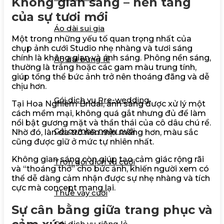
Không gian sáng – nền tảng
của sự tươi mới
Áo dài sui gia
Một trong những yếu tố quan trọng nhất của
chụp ảnh cưới Studio nhẹ nhàng và tươi sáng
chính là không gian và ánh sáng. Phông nền sáng,
Áo dài bưng lễ
thường là trắng hoặc các gam màu trung tính,
giúp tổng thể bức ảnh trở nên thoáng đãng và dễ
chịu hơn.
Báo giá
Gói dịch vụ Pre-wedding
Tại Hoa Nghiêm Bridal, ánh sáng được xử lý một
cách mềm mại, không quá gắt nhưng đủ để làm
nổi bật gương mặt và thần thái của cô dâu chú rể.
Gói combo ngày cưới
Nhờ đó, làn da trở nên mịn màng hơn, màu sắc
cũng được giữ ở mức tự nhiên nhất.
Không gian sáng còn giúp tạo cảm giác rộng rãi
Trọn gói dịch vụ cưới
và “thoáng thở” cho bức ảnh, khiến người xem có
thể dễ dàng cảm nhận được sự nhẹ nhàng và tích
cực mà concept mang lại.
Thuê váy cưới
Sự cân bằng giữa trang phục và
Gói dịch vụ riêng lẻ