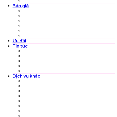
Áo dài bưng lễ
Báo giá
Gói dịch vụ Pre-wedding
Gói combo ngày cưới
Trọn gói dịch vụ cưới
Thuê váy cưới
Gói dịch vụ riêng lẻ
Gói dịch vụ khác
Ưu đãi
Tin tức
Cẩm nang đám cưới
Hoạt động và Sự kiện
Review Top dịch vụ, sản phẩm
Tuyển dụng
Đào tạo nghề
Dịch vụ khác
Chụp ảnh em bé và gia đình
Chụp ảnh Beauty
Dịch vụ trọn gói Việt phục
Trang phục dự tiệc
Chụp ảnh và quay phim Kỷ Yếu
Chụp ảnh và quay phim Sự kiện
Profile Cá nhân – Công ty
Kiến trúc – Nội thất