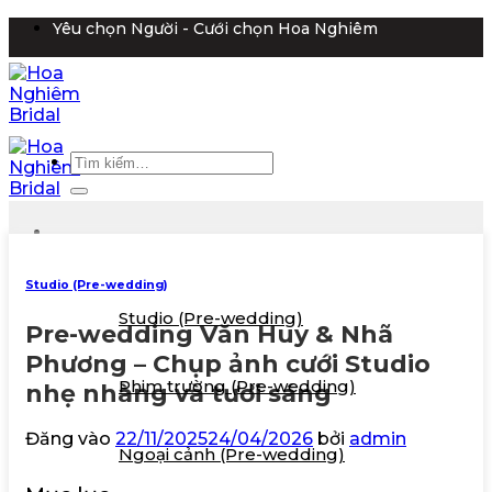
Bỏ
Yêu chọn Người - Cưới chọn Hoa Nghiêm
qua
nội
dung
Tìm
kiếm:
Giới thiệu
Studio (Pre-wedding)
Chụp ảnh cưới
Studio (Pre-wedding)
Pre-wedding Văn Huy & Nhã
Phương – Chụp ảnh cưới Studio
Phim trường (Pre-wedding)
nhẹ nhàng và tươi sáng
Đăng vào
22/11/2025
24/04/2026
bởi
admin
Ngoại cảnh (Pre-wedding)