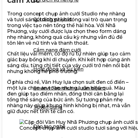
cảm xúc
Trong concept chụp ảnh cưới Studio nhẹ nhàng
Gói dịch vụ khác
và tươi sáng, trang phục đóng vai trò quan trọng
trong việc tạo nên tổng thể hài hòa. Với Nhã
Phương, váy cưới được lựa chọn theo form dáng
Ưu đãi
nhẹ nhàng, không quá cầu kỳ nhưng vẫn đủ để
Tin tức
tôn lên vẻ nữ tính và thanh thoát.
Cẩm nang đám cưới
Chất liệu vải mềm, có độ rủ tự nhiên giúp tạo cảm
giác bay bổng khi di chuyển. Khi kết hợp cùng ánh
sáng dịu, từng chi tiết của váy cưới trở nên nổi bật
Hoạt động và Sự kiện
nhưng không hề phô trương.
Ở phía chú rể, Văn Huy lựa chọn suit đen cổ điển –
một lựa chọn an toàn nhưng luôn hiệu quả. Màu
Review Top dịch vụ, sản phẩm
đen giúp tạo điểm nhấn, đồng thời cân bằng lại
tổng thể sáng của bức ảnh. Sự tương phản nhẹ
nhàng này giúp khung hình không bị nhạt, mà vẫn
Tuyển dụng
giữ được nét tinh tế cần có.
Đào tạo nghề
Concept chụp ảnh cưới studio tươi sáng với hi