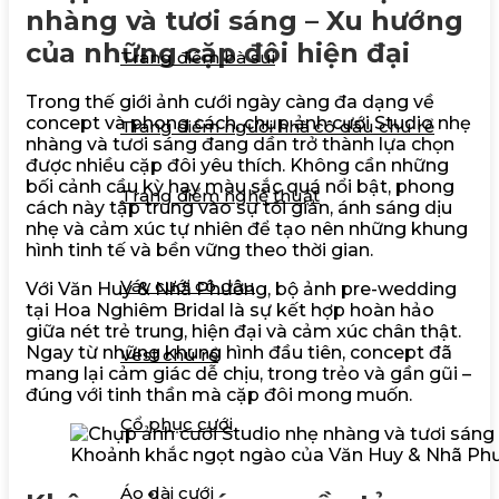
nhàng và tươi sáng – Xu hướng
của những cặp đôi hiện đại
Trang điểm bà sui
Trong thế giới ảnh cưới ngày càng đa dạng về
concept và phong cách, chụp ảnh cưới Studio nhẹ
Trang điểm người nhà cô dâu chú rể
nhàng và tươi sáng đang dần trở thành lựa chọn
được nhiều cặp đôi yêu thích. Không cần những
bối cảnh cầu kỳ hay màu sắc quá nổi bật, phong
Trang điểm nghệ thuật
cách này tập trung vào sự tối giản, ánh sáng dịu
nhẹ và cảm xúc tự nhiên để tạo nên những khung
hình tinh tế và bền vững theo thời gian.
Trang phục cưới
Váy cưới cô dâu
Với Văn Huy & Nhã Phương, bộ ảnh pre-wedding
tại Hoa Nghiêm Bridal là sự kết hợp hoàn hảo
giữa nét trẻ trung, hiện đại và cảm xúc chân thật.
Ngay từ những khung hình đầu tiên, concept đã
Vest chú rể
mang lại cảm giác dễ chịu, trong trẻo và gần gũi –
đúng với tinh thần mà cặp đôi mong muốn.
Cổ phục cưới
Khoảnh khắc ngọt ngào của Văn Huy & Nhã Phươ
Áo dài cưới