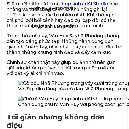
Điểm nổi bật nhất của
chụp ảnh cưới Studio
nhẹ
Kiến trúc – Nội thất
nhàng và tươi sáng chính là khả năng ghi lại
những khoảnh khắc tự nhiên nhất. Khi không bị
chi phối bởi bối cảnh hay đạo cụ, cặp đôi có thể
thoải mái thể hiện cảm xúc thật của mình.
Chụp ảnh Sản phẩm
Trong bộ ảnh này, Văn Huy & Nhã Phương không
cần tạo dáng phức tạp. Những hành động đơn
Liên hệ
giản như nắm tay, nhìn nhau hay cùng cười đều trở
thành những khung hình đẹp và đầy cảm xúc.
Tìm
kiếm:
Chính sự chân thật này giúp bộ ảnh trở nên gần
gũi hơn, không chỉ với người trong cuộc mà còn
với bất kỳ ai khi nhìn vào.
Vẻ đẹp dịu dàng của cô dâu Nhã Phương trong co
Chân dung chú rể Văn Huy với phong cách lịch l
Tối giản nhưng không đơn
điệu