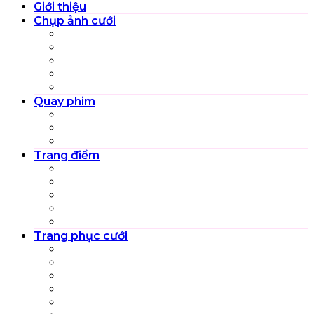
Giới thiệu
Chụp ảnh cưới
Studio (Pre-wedding)
Phim trường (Pre-wedding)
Ngoại cảnh (Pre-wedding)
Chụp ảnh cưới truyền thống
Chụp ảnh phóng sự cưới
Quay phim
MV Pre-wedding
Quay phim cưới truyền thống
Quay phim phóng sự cưới
Trang điểm
Trang điểm Cô dâu
Trang điểm tiệc
Trang điểm bà sui
Trang điểm người nhà cô dâu chú rể
Trang điểm nghệ thuật
Trang phục cưới
Váy cưới cô dâu
Vest chú rể
Cổ phục cưới
Áo dài cưới
Áo dài sui gia