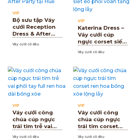
VIP
Bộ sưu tập Váy
VIP
cưới Reception
Katerina Dress –
Dress & After
Váy cưới cúp
Party – Sự lựa
ngực corset siết
Váy cưới cô dâu
chọn hoàn hảo
eo phối voan
Váy cưới cô dâu
cho nàng dâu
tầng lộng lẫy
tỏa sáng giữa
bàn tiệc
VIP
VIP
Váy cưới công
Váy cưới công
chúa cúp ngực
chúa cúp ngực
trái tim trễ vai
trái tim corset
phối tay full ren
ren hoa bồng
Váy cưới cô dâu
Váy cưới cô dâu
hoa dài bồng xòe
xòe lộng lẫy