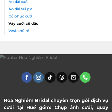
Áo dài cưới
Áo dài sui gia
Cổ phục cưới
Váy cưới cô dâu
Vest chú rể
Hoa Nghiêm Bridal chuyên trọn gói dịch vụ
cưới tại Huế gồm: Chụp ảnh cưới, quay