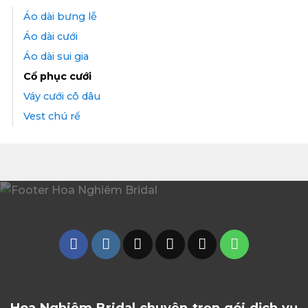
Áo dài bưng lễ
Áo dài cưới
Áo dài sui gia
Cổ phục cưới
Váy cưới cô dâu
Vest chú rể
Hoa Nghiêm Bridal chuyên trọn gói dịch vụ