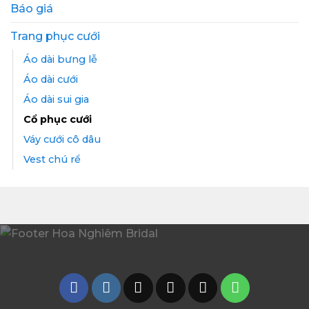
Báo giá
Trang phục cưới
Áo dài bưng lễ
Áo dài cưới
Áo dài sui gia
Cổ phục cưới
Váy cưới cô dâu
Vest chú rể