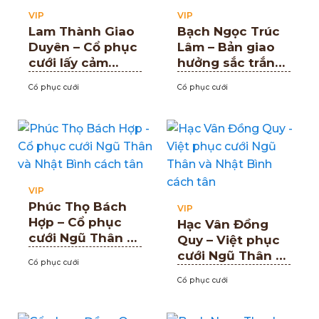
VIP
VIP
Lam Thành Giao
Bạch Ngọc Trúc
Duyên – Cổ phục
Lâm – Bản giao
cưới lấy cảm
hưởng sắc trắng
hứng Ngũ Thân
xanh cho đôi lứa
Cổ phục cưới
Cổ phục cưới
và Nhật Bình
yêu Cổ phục cưới
VIP
Phúc Thọ Bách
VIP
Hợp – Cổ phục
Hạc Vân Đồng
cưới Ngũ Thân và
Quy – Việt phục
Nhật Bình cách
cưới Ngũ Thân và
Cổ phục cưới
tân
Nhật Bình cách
Cổ phục cưới
tân