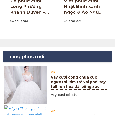
Cổ phục cưới
Việt phục cưới
Long Phượng
Nhật Bình xanh
Khánh Duyên –
ngọc & Áo Ngũ
Đẳng cấp hoàng
Thân trắng hoa
Cổ phục cưới
Cổ phục cưới
gia trong ngày
văn cung đình
đại hỷ
Trang phục mới
VIP
Váy cưới công chúa cúp
ngực trái tim trễ vai phối tay
full ren hoa dài bồng xòe
Váy cưới cô dâu
VIP