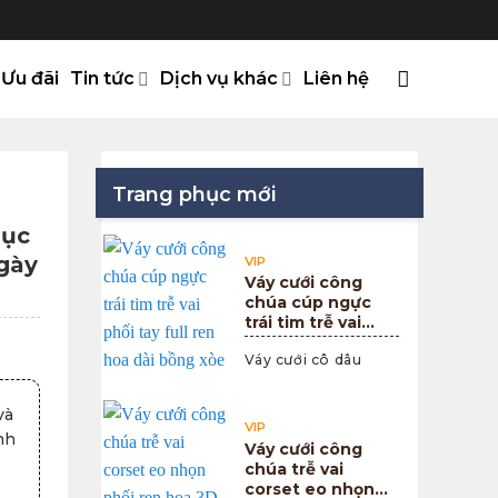
Ưu đãi
Tin tức
Dịch vụ khác
Liên hệ
Trang phục mới
hục
gày
VIP
Váy cưới công
chúa cúp ngực
trái tim trễ vai
phối tay full ren
Váy cưới cô dâu
hoa dài bồng xòe
và
VIP
nh
Váy cưới công
chúa trễ vai
corset eo nhọn