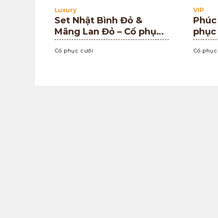
Luxury
VIP
Set Nhật Bình Đỏ &
Phúc
Mãng Lan Đỏ – Cổ phục
phục
cưới truyền thống Việt
Nhật 
Cổ phục cưới
Cổ phục
Nam