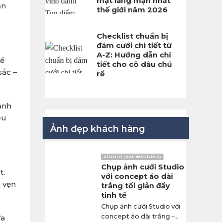
mật lãng mạn nhất
ần
thế giới năm 2026
Checklist chuẩn bị
đám cưới chi tiết từ
A-Z: Hướng dẫn chi
hể
tiết cho cô dâu chú
sắc –
rể
ảnh
êu
Ảnh đẹp khách hàng
STUDIO (PRE-WEDDING)
Chụp ảnh cưới Studio
t.
với concept áo dài
n vẹn
trắng tối giản đầy
tinh tế
Chụp ảnh cưới Studio với
concept áo dài trắng –...
ừa