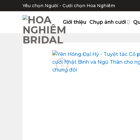
Bỏ
Yêu chọn Người - Cưới chọn Hoa Nghiêm
qua
nội
Giới thiệu
Chụp ảnh cưới
Qu
dung