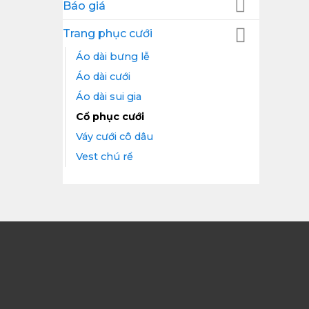
Báo giá
Trang phục cưới
Áo dài bưng lễ
Áo dài cưới
Áo dài sui gia
Cổ phục cưới
Váy cưới cô dâu
Vest chú rể