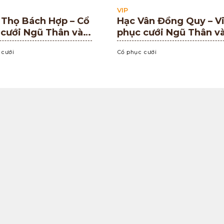
VIP
 Thọ Bách Hợp – Cổ
Hạc Vân Đồng Quy – Vi
 cưới Ngũ Thân và
phục cưới Ngũ Thân v
Bình cách tân
Nhật Bình cách tân
 cưới
Cổ phục cưới