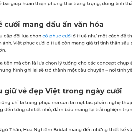
 bài giúp hoàn thiện phong thái trang trọng, đúng tinh th
lễ cưới mang dấu ấn văn hóa
ều cặp đôi lựa chọn
cổ phục cưới
ở Huế như một cách để t
 ảnh, Việt phục cưới ở Huế còn mang giá trị tinh thần sâu 
ơn.
a tiên mà còn là lựa chọn lý tưởng cho các concept chụp 
ng hình ghi lại sẽ trở thành một câu chuyện – nơi tình y
 giữ vẻ đẹp Việt trong ngày cưới
không chỉ là trang phục mà còn là một tác phẩm nghệ thuậ
g đến từng chi tiết nhỏ, đảm bảo mang lại trải nghiệm trọ
à Ngũ Thân, Hoa Nghiêm Bridal mang đến những thiết kế v