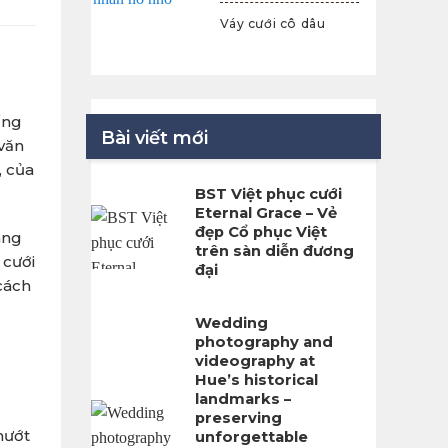
nhỏ
Váy cưới cô dâu
ống
Bài viết mới
văn
, của
BST Việt phục cưới
Eternal Grace – Vẻ
đẹp Cổ phục Việt
ang
trên sàn diễn đương
 cưới
đại
cách
Wedding
photography and
videography at
Hue’s historical
landmarks –
preserving
hướt
unforgettable