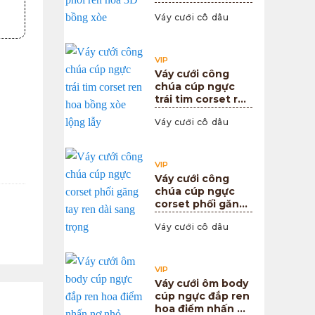
phối ren hoa 3D
Váy cưới cô dâu
bồng xòe
VIP
Váy cưới công
chúa cúp ngực
trái tim corset ren
hoa bồng xòe
Váy cưới cô dâu
lộng lẫy
VIP
Váy cưới công
chúa cúp ngực
corset phối găng
tay ren dài sang
Váy cưới cô dâu
trọng
VIP
Váy cưới ôm body
cúp ngực đắp ren
hoa điểm nhấn nơ