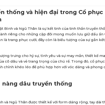
ền thống và hiện đại trong Cổ phục
n
t Bình và Ngũ Thân là sự kết tinh của tinh thần truyền th
dành riêng cho những cặp đôi mong muốn lưu giữ dấu ấn 
 là trang phục cưới, đây còn là biểu tượng của sự gắn kết
ợng trưng cho hỷ sự, tình yêu và sự may mắn, thiết kế m
ủa cô dâu và vẻ trang trọng của chú rể. Trong đó, cổ phục
tinh chỉnh khéo léo để phù hợp hơn với vóc dáng và phong 
a nàng dâu truyền thống
 và Ngũ Thân được thiết kế với form dáng rộng, tay dài t