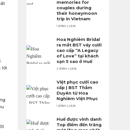
memories for
bắt
couples during
their honeymoon
trip in Vietnam
1 BÌNH LUẬN
Hoa Nghiêm Bridal
ra mắt BST váy cưới
cao cấp “A Legacy
of Love” tại khách
.
sạn 5 sao ở Huế
 lời
2 BÌNH LUẬN
Việt phục cưới cao
cấp | BST Thắm
Duyên từ Hoa
Nghiêm Việt Phục
ưng
ệu
1 BÌNH LUẬN
Huế được vinh danh
Top điểm đến trăng
ốt