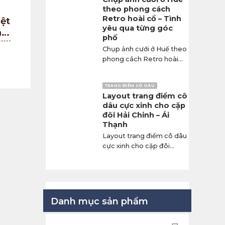
theo phong cách
Retro hoài cổ – Tình
ệt
yêu qua từng góc
à
phố
Chụp ảnh cưới ở Huế theo
phong cách Retro hoài...
TRANG ĐIỂM CÔ DÂU
Layout trang điểm cô
dâu cực xinh cho cặp
đôi Hải Chinh – Ái
Thạnh
Layout trang điểm cô dâu
cực xinh cho cặp đôi...
Danh mục sản phẩm