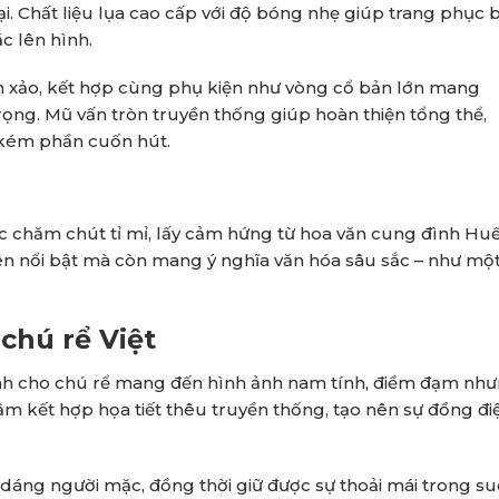
. Chất liệu lụa cao cấp với độ bóng nhẹ giúp trang phục 
ặc lên hình.
tinh xảo, kết hợp cùng phụ kiện như vòng cổ bản lớn mang
ọng. Mũ vấn tròn truyền thống giúp hoàn thiện tổng thể,
kém phần cuốn hút.
c chăm chút tỉ mỉ, lấy cảm hứng từ hoa văn cung đình Huế
ên nổi bật mà còn mang ý nghĩa văn hóa sâu sắc – như một
chú rể Việt
h cho chú rể mang đến hình ảnh nam tính, điềm đạm nh
đậm kết hợp họa tiết thêu truyền thống, tạo nên sự đồng đi
dáng người mặc, đồng thời giữ được sự thoải mái trong su