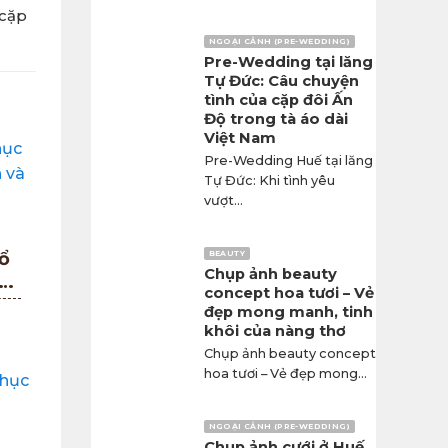
 cặp
NGOẠI CẢNH (PRE-WEDDING)
Pre-Wedding tại lăng
Tự Đức: Câu chuyện
tình của cặp đôi Ấn
Độ trong tà áo dài
Việt Nam
Pre-Wedding Huế tại lăng
Tự Đức: Khi tình yêu
vượt...
ổ
BEAUTY
Chụp ảnh beauty
ng
concept hoa tươi – Vẻ
h
đẹp mong manh, tinh
khôi của nàng thơ
Chụp ảnh beauty concept
hoa tươi – Vẻ đẹp mong...
NGOẠI CẢNH (PRE-WEDDING)
Chụp ảnh cưới ở Huế